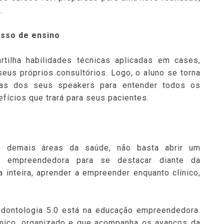
.
esso de ensino
rtilha habilidades técnicas aplicadas em cases,
eus próprios consultórios. Logo, o aluno se torna
ias dos seus speakers para entender todos os
fícios que trará para seus pacientes.
e demais áreas da saúde, não basta abrir um
ão empreendedora para se destacar diante da
a inteira, aprender a empreender enquanto clínico,
Odontologia 5.0 está na educação empreendedora.
mico, organizado e que acompanha os avanços da