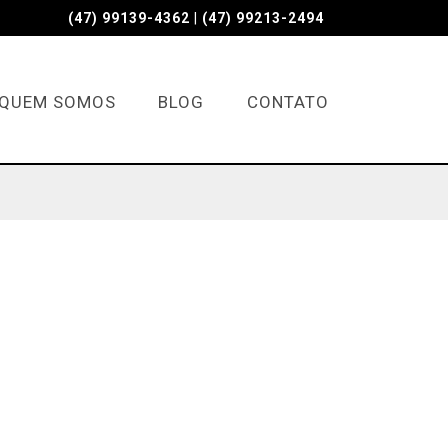
(47) 99139-4362
|
(47) 99213-2494
QUEM SOMOS
BLOG
CONTATO